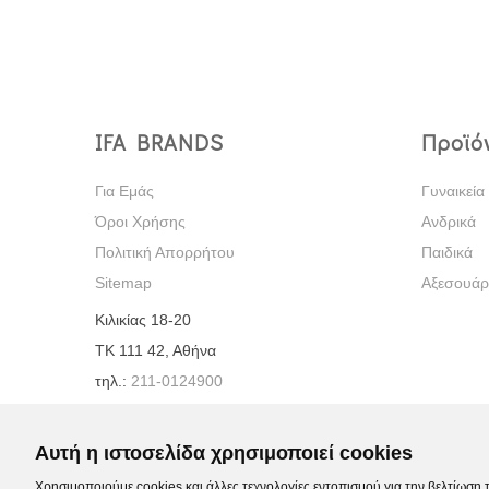
IFA BRANDS
Προϊό
Για Εμάς
Γυναικεία
Όροι Χρήσης
Ανδρικά
Πολιτική Απορρήτου
Παιδικά
Sitemap
Αξεσουάρ
Κιλικίας 18-20
ΤΚ 111 42, Αθήνα
τηλ.:
211-0124900
e-mail:
info@ifabrands.gr
Αυτή η ιστοσελίδα χρησιμοποιεί cookies
Χρησιμοποιούμε cookies και άλλες τεχνολογίες εντοπισμού για την βελτίωση 