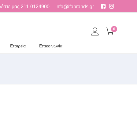
λέστε μας
211-0124900
info@ifabrands.gr
0
Εταιρεία
Επικοινωνία