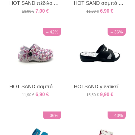
HOT SAND πέδιλο παιδικό μπλε
HOT SAND σαμπό παιδικό λαχανί φλοράλ
7,00
€
6,90
€
13,90
€
11,90
€
– 42%
– 36%
HOT SAND σαμπό παιδικό φούξια φλοράλ
HOTSAND γυναικείο πέδιλο μαύρο
6,90
€
9,90
€
11,90
€
15,50
€
– 36%
– 43%