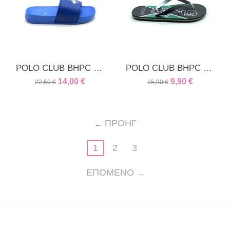
POLO CLUB BHPC unisex παντόφλα ρόαγιαλ
POLO CLUB BHPC Ανδρική - εφηβική παντόφλα μαύρη
14,00
€
9,90
€
22,50
€
15,90
€
ΠΡΟΗΓ
1
2
3
ΕΠΌΜΕΝΟ