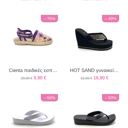
– 75%
– 49%
Cienta παιδικές εσπαντρίγες για κορίτσια λιλα/βιολετ
HOT SAND γυναικεία πλατφόρμα μαύρο
9,90
€
16,90
€
39,90
€
32,90
€
– 50%
– 50%