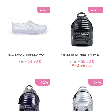
– 6%
– 64%
IFA Rock unisex παπούτσι θαλάσσης διάφανο
Mueslii Midue 14 metal black
14,90
€
25,00
€
15,90
€
69,00
€
Μη Διαθέσιμο
– 62%
– 64%