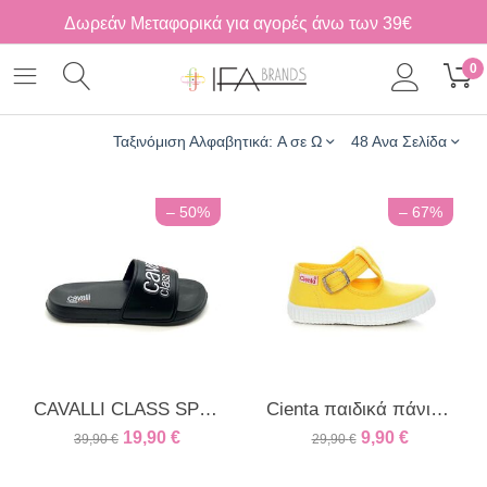
Δωρεάν Μεταφορικά για αγορές άνω των 39€
0
Ταξινόμιση Αλφαβητικά: A σε Ω
48 Ανα Σελίδα
– 50%
– 67%
CAVALLI CLASS SPORT γυναικεία παντόφλα μαύρη
Cienta παιδικά πάνινα κίτρινο
19,90
€
9,90
€
39,90
€
29,90
€