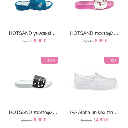
HOTSAND γυναικείο πέδιλο μπλε
HOTSAND παντόφλες για κορίτσια pink
9,90
€
8,90
€
15,50
€
15,50
€
– 43%
– 6%
HOTSAND παντόφλες για κορίτσια white
IFA Alpha unisex παπούτσι θαλάσσης διάφανο
8,90
€
14,90
€
15,50
€
15,90
€