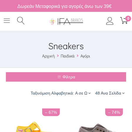
Δωρεάν Μεταφορικά για αγορές άνω των 39€
0
Sneakers
Αρχική
Παιδικά
Αγόρι
Φίλτρα
Ταξινόμιση Αλφαβητικά: A σε Ω
48 Ανα Σελίδα
– 67%
– 74%