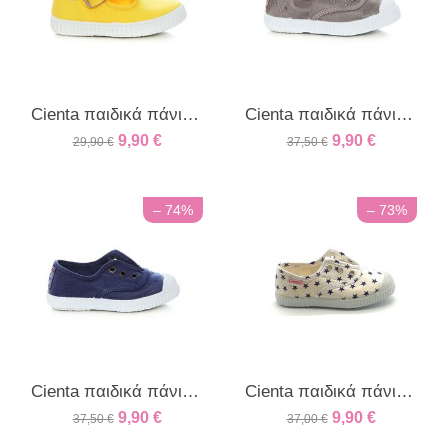
Cienta παιδικά πάνινα κίτρινο
Cienta παιδικά πάνινα sneakers για αγόρια και κορίτσια γκρι
9,90
€
9,90
€
29,90
€
37,50
€
– 74%
– 73%
Cienta παιδικά πάνινα sneakers για αγόρια και κορίτσια μπλε azul
Cienta παιδικά πάνινα sneakers με αστεράκια εκρού
9,90
€
9,90
€
37,50
€
37,00
€