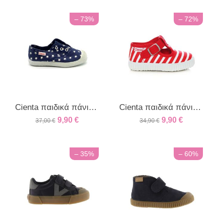
– 73%
– 72%
Cienta παιδικά πάνινα sneakers με αστεράκια μπλέ
Cienta παιδικά πάνινα ρίγα κόκκινο/λευκό
9,90
€
9,90
€
37,00
€
34,90
€
– 35%
– 60%