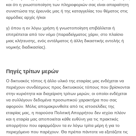
και ότι η γνωστοποίηση των πληροφοριών σας είναι απαραίτητη
συνιστώσα της έρευνάς μας ή της καταγγελίας του θέματος στις
αρμόδιες αρχές ή/και
γ) όπου η εν λόγω χρήση ή γνωστοποίηση επιβάλλεται ή
επιτρέπεται από τον νόμο (παραδείγματος χάριν, στο πλαίσιο
μιας κλήτευσης, ενός εντάλματος ή άλλη δικαστικής εντολής ή
νομικής διαδικασίας).
Πηγές τρίτων μερών
Ο δικτυακός τόπος ή άλλο υλικό της εταιρίας μας ενδέχεται να
περιέχουν συνδέσμους προς δικτυακούς τόπους που βρίσκονται
στην κυριότητα και διαχείριση τρίτων μερών, οι οποίοι ενδέχεται
να συλλέγουν δεδομένα προσωπικού χαρακτήρα που σας
αφορούν. Μόλις απομακρυνθείτε από τις ιστοσελίδες της
εταιρίας μας, η παρούσα Πολιτική Απορρήτου δεν ισχύει πλέον
και η εταιρία μας αποποιείται κάθε ευθύνη για τις πρακτικές
απορρήτου που εφαρμόζουν τα εν λόγω τρίτα μέρη ή για το
περιεχόμενο που παρέχουν. Θα πρέπει πάντοτε να εξετάζετε τις