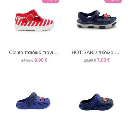
Cienta παιδικά πάνινα ρίγα κόκκινο/λευκό
HOT SAND πέδιλο παιδικό μπλε
9,90
€
7,00
€
34,90
€
13,90
€