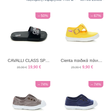
– 50%
– 67%
CAVALLI CLASS SPORT γυναικεία παντόφλα μαύρη
Cienta παιδικά πάνινα κίτρινο
19,90
€
9,90
€
39,90
€
29,90
€
– 74%
– 74%