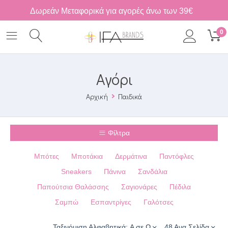
Δωρεάν Μεταφορικά για αγορές άνω των 39€
0
Αγόρι
Αρχική
Παιδικά
Φίλτρα
Μπότες
Μποτάκια
Δερμάτινα
Παντόφλες
Sneakers
Πάνινα
Σανδάλια
Παπούτσια Θαλάσσης
Σαγιονάρες
Πέδιλα
Σαμπώ
Εσπαντρίγες
Γαλότσες
Ταξινόμιση Αλφαβητικά: A σε Ω
48 Ανα Σελίδα