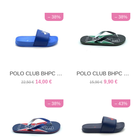
– 38%
– 38%
POLO CLUB BHPC unisex παντόφλα ρόαγιαλ
POLO CLUB BHPC Ανδρική - εφηβική παντόφλα μαύρη
14,00
€
9,90
€
22,50
€
15,90
€
– 38%
– 43%