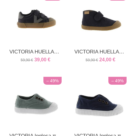
VICTORIA HUELLAS vegan δέρμα μπλέ
VICTORIA HUELLAS μποτάκι σουέτ δέρμα μπλέ
39,00
€
24,00
€
59,90
€
59,90
€
– 49%
– 49%
VICTORIA Inglesa πάνινα sneakers jade
VICTORIA Inglesa πάνινα sneakers μπλε