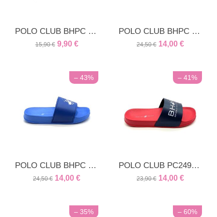
POLO CLUB BHPC Ανδρική - εφηβική παντόφλα μπλε
POLO CLUB BHPC παιδική παντόφλα μπλέ
9,90
€
14,00
€
15,90
€
24,50
€
– 43%
– 41%
POLO CLUB BHPC παιδική παντόφλα ρόαγιαλ
POLO CLUB PC2491MR Παντόφλα Κόκκινη
14,00
€
14,00
€
24,50
€
23,90
€
– 35%
– 60%