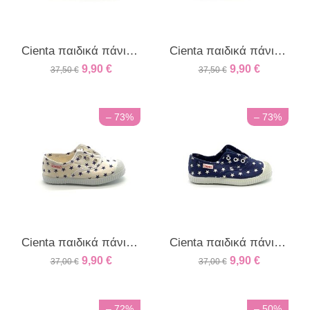
Cienta παιδικά πάνινα sneakers για αγόρια και κορίτσια γκρι
Cienta παιδικά πάνινα sneakers για αγόρια και κορίτσια μπλε azul
9,90
€
9,90
€
37,50
€
37,50
€
– 73%
– 73%
Cienta παιδικά πάνινα sneakers με αστεράκια εκρού
Cienta παιδικά πάνινα sneakers με αστεράκια μπλέ
9,90
€
9,90
€
37,00
€
37,00
€
– 72%
– 50%