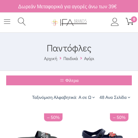
Δωρεάν Μεταφορικά για αγορές άνω των 39€
0
Παντόφλες
Αρχική
Παιδικά
Αγόρι
Φίλτρα
Ταξινόμιση Αλφαβητικά: A σε Ω
48 Ανα Σελίδα
– 50%
– 50%