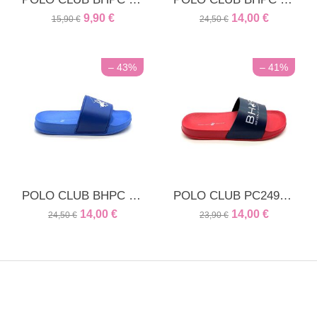
9,90
€
14,00
€
15,90
€
24,50
€
– 43%
– 41%
POLO CLUB BHPC παιδική παντόφλα ρόαγιαλ
POLO CLUB PC2491MR Παντόφλα Κόκκινη
14,00
€
14,00
€
24,50
€
23,90
€