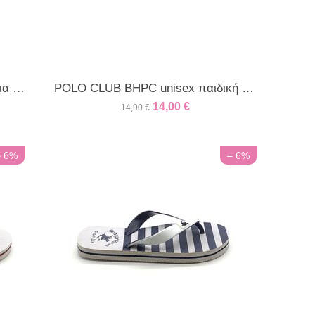
HOTSAND παντόφλες για κορίτσια white
POLO CLUB BHPC unisex παιδική παντόφλα μπλε ρίγα
14,00
€
14,90
€
– 6%
– 6%