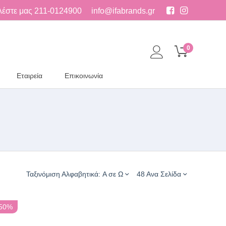
λέστε μας
211-0124900
info@ifabrands.gr
0
Εταιρεία
Επικοινωνία
Ταξινόμιση Αλφαβητικά: A σε Ω
48 Ανα Σελίδα
 50%