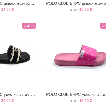
POLO CLUB BHPC unisex παντόφλα μπλε
14,00
€
15,90
€
€
23,90
€
– 41%
–
POLO CLUB BHPC γυναικεία παντόφλα μαύρη
29,00
€
15,90
€
€
23,90
€