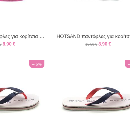
HOTSAND παντόφλες για κορίτσια pink
8,90
€
8,90
€
€
15,50
€
– 6%