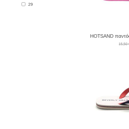
29
30
31
32
33
15,50
34
35
36
37
38
39
40
41