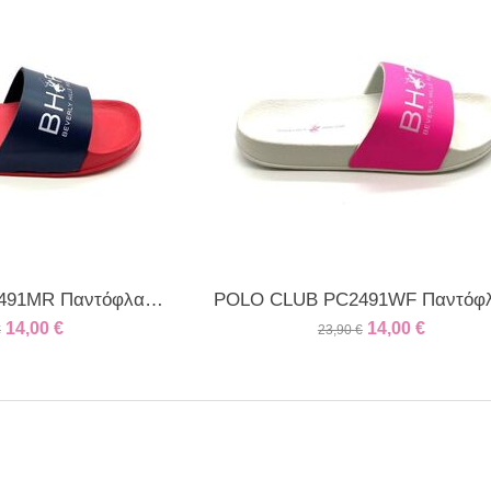
POLO CLUB PC2491MR Παντόφλα Κόκκινη
14,00
€
14,00
€
€
23,90
€