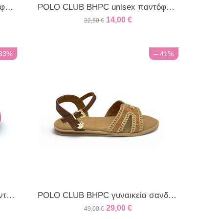
POLO CLUB BHPC unisex παντόφλα μπλε
POLO CLUB BHPC unisex παντόφλα ρόαγιαλ
14,00
€
22,50
€
 33%
– 41%
POLO CLUB BHPC γυναικεία παντόφλα φούξια
POLO CLUB BHPC γυναικεία σανδάλια καφέ
29,00
€
49,00
€