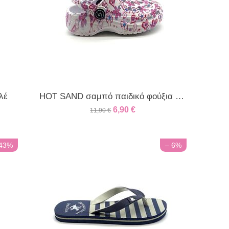
λέ
HOT SAND σαμπό παιδικό φούξια φλοράλ
6,90
€
11,90
€
 43%
– 6%