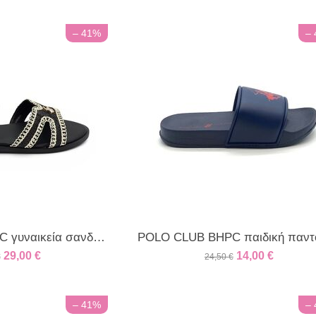
– 41%
–
POLO CLUB BHPC γυναικεία σανδάλια μαύρα
29,00
€
14,00
€
€
24,50
€
– 41%
–