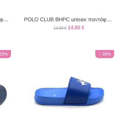
POLO CLUB BHPC unisex παντόφλα λευκή [CLONE]
POLO CLUB BHPC unisex παντόφλα λευκή ρίγα
14,00
€
14,90
€
 33%
– 38%