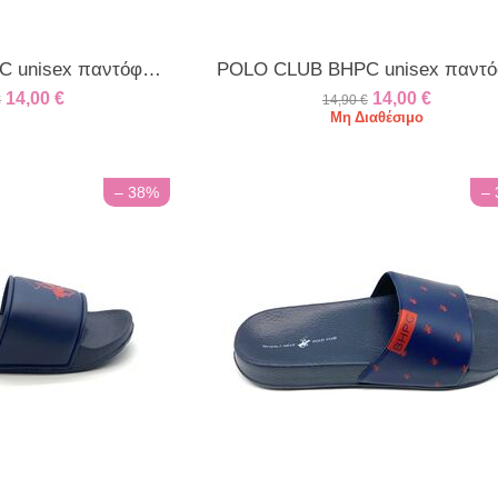
POLO CLUB BHPC unisex παντόφλα λευκή
14,00
€
14,00
€
€
14,90
€
Μη Διαθέσιμο
– 38%
–