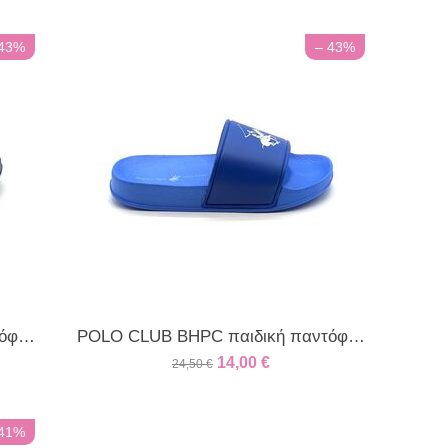
 43%
– 43%
POLO CLUB BHPC παιδική παντόφλα μπλέ
POLO CLUB BHPC παιδική παντόφλα ρόαγιαλ
14,00
€
24,50
€
 41%