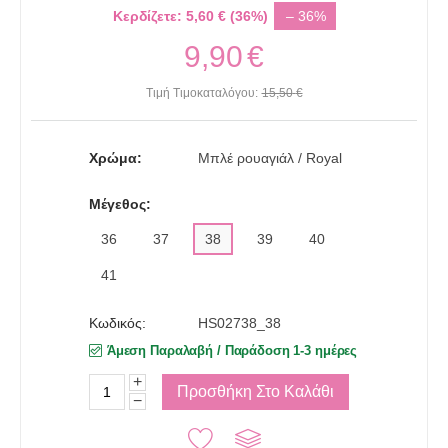
Κερδίζετε:
5,60
€
(
36
%)
– 36%
9,90
€
Τιμή Τιμοκαταλόγου:
15,50
€
Χρώμα:
Μπλέ ρουαγιάλ / Royal
Μέγεθος:
36
37
38
39
40
41
Κωδικός:
HS02738_38
Άμεση Παραλαβή / Παράδoση 1-3 ημέρες
+
Προσθήκη Στο Καλάθι
−