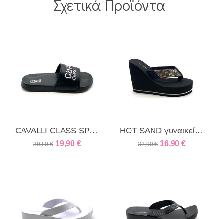
Σχετικά Προϊόντα
CAVALLI CLASS SPORT γυναικεία παντόφλα μαύρη
HOT SAND γυναικεία πλατφόρμα μαύρο
19,90
€
16,90
€
39,90
€
32,90
€