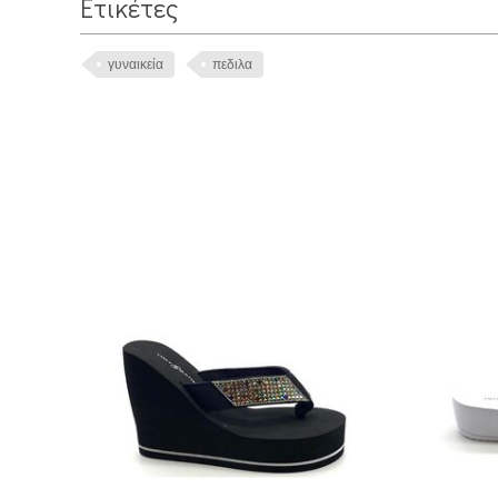
Ετικέτες
γυναικεία
πεδιλα