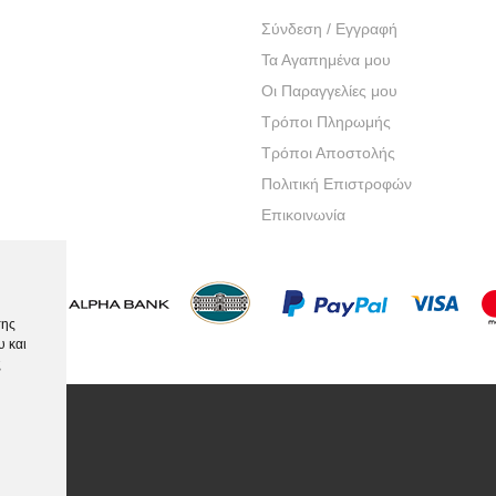
Σύνδεση / Εγγραφή
Τα Αγαπημένα μου
Οι Παραγγελίες μου
Τρόποι Πληρωμής
Τρόποι Αποστολής
Πολιτική Επιστροφών
Επικοινωνία
της
υ και
ς