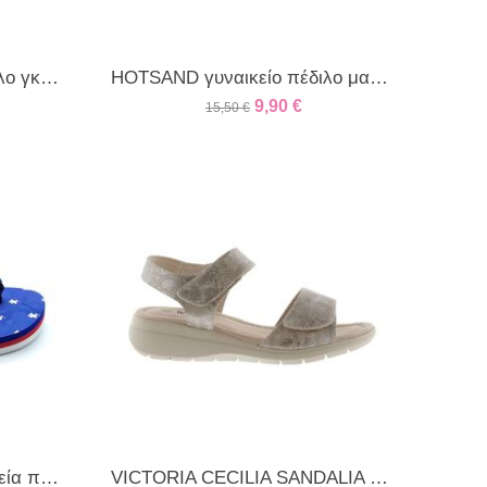
HOT SAND γυναικείο δίχαλο γκλιτερ μαύρο
HOTSAND γυναικείο πέδιλο μαύρο
9,90
€
15,50
€
POLO CLUB BHPC γυναικεία πλατφόρμα μπλε
VICTORIA CECILIA SANDALIA ασημί μεταλιζέ