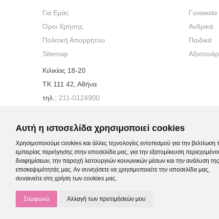
Για Εμάς
Γυναικεία
Όροι Χρήσης
Ανδρικά
Πολιτική Απορρήτου
Παιδικά
Sitemap
Αξεσουάρ
Κιλικίας 18-20
ΤΚ 111 42, Αθήνα
τηλ.:
211-0124900
e-mail:
info@ifabrands.gr
Αυτή η ιστοσελίδα χρησιμοποιεί cookies
Χρησιμοποιούμε cookies και άλλες τεχνολογίες εντοπισμού για την βελτίωση 
εμπειρίας περιήγησης στην ιστοσελίδα μας, για την εξατομίκευση περιεχομένο
διαφημίσεων, την παροχή λειτουργιών κοινωνικών μέσων και την ανάλυση τη
επισκεψιμότητάς μας. Αν συνεχίσετε να χρησιμοποιείτε την ιστοσελίδα μας,
συναινείτε στη χρήση των cookies μας.
Όροι Χρήσης
Πολιτική Απορρήτου
© 2021-2026 IFA Brands |
-
Συμφωνώ
Αλλαγή των προτιμήσεών μου