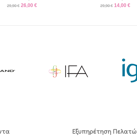
26,00
€
14,00
€
29,90
€
29,90
€
ντα
Εξυπηρέτηση Πελατώ