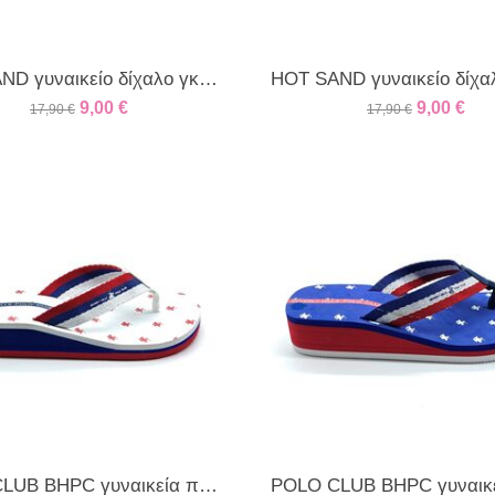
HOT SAND γυναικείο δίχαλο γκλιτερ λευκό
9,00
€
9,00
€
17,90
€
17,90
€
POLO CLUB BHPC γυναικεία πλατφόρμα λευκή