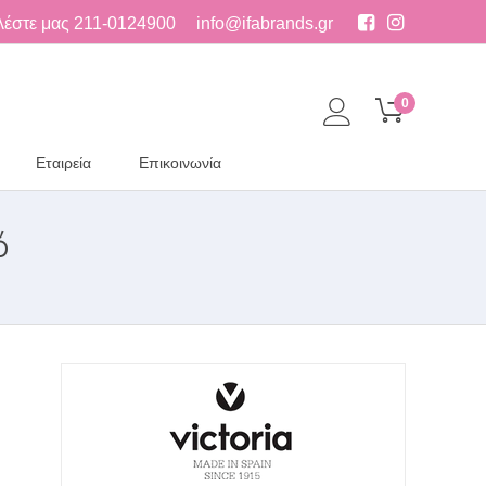
λέστε μας
211-0124900
info@ifabrands.gr
0
Εταιρεία
Επικοινωνία
ό